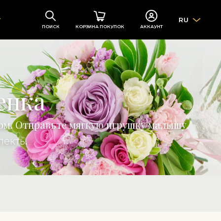
RU
ПОИСК
КОРЗИНА ПОКУПОК
АККАУНТ
енка
ом. Отправьте мягкую игрушку малышу.
лекты