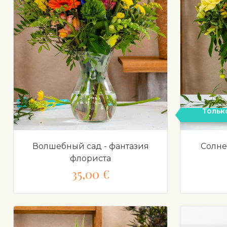
Тольк
Волшебный сад - фантазия
Солне
флориста
35,00 €