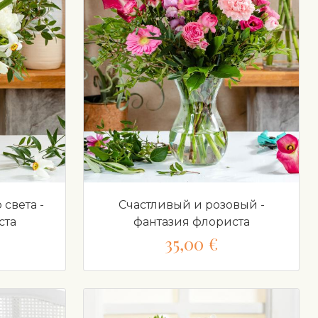
света -
Счастливый и розовый -
ста
фантазия флориста
35,00 €