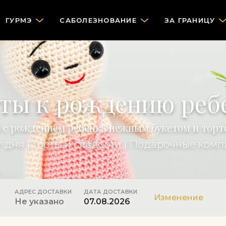
ГУРМЭ
САБОЛЕЗНОВАНИЕ
ЗА ГРАНИЦУ
ты к рождению реб
 с рождением ребенка нежным букетом и торт
т дня
|
Торты и сладости
|
Подарочные комп
АДРЕС ДОСТАВКИ
ДАТА ДОСТАВКИ
Изменение
Не указано
07.08.2026