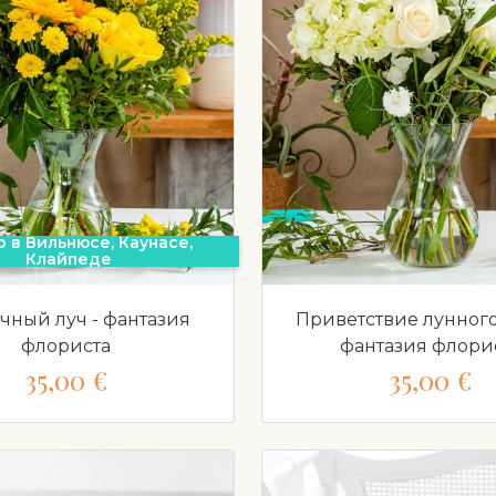
о в Вильнюсе, Каунасе,
Клайпеде
чный луч - фантазия
Приветствие лунного 
флориста
фантазия флори
35,00 €
35,00 €