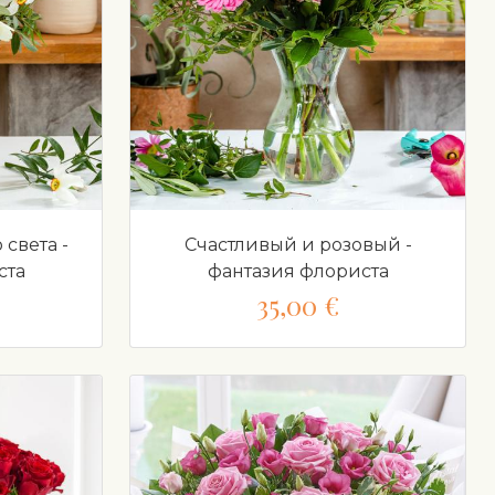
света -
Счастливый и розовый -
ста
фантазия флориста
35,00 €