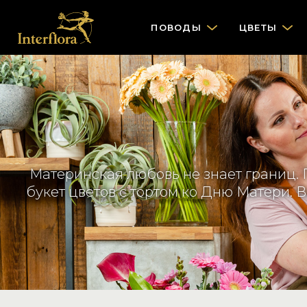
ПОВОДЫ
ЦВЕТЫ
Материнская любовь не знает границ. П
букет цветов с тортом ко Дню Матери. В