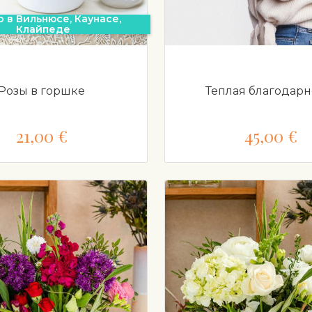
о в Вильнюсе, Каунасе,
Клайпеде
Розы в горшке
Теплая благодарн
21,00 €
45,00 €