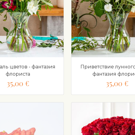
ль цветов - фантазия
Приветствие лунного 
флориста
фантазия флори
35,00 €
35,00 €