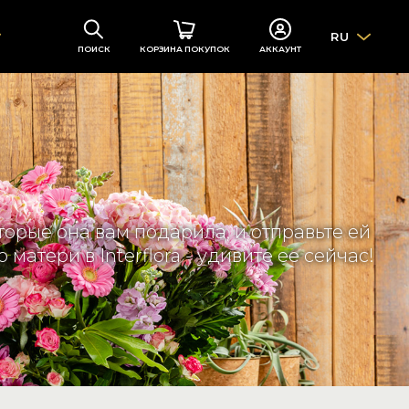
RU
ПОИСК
КОРЗИНА ПОКУПОК
АККАУНТ
торые она вам подарила, и отправьте ей
атери в Interflora - удивите ее сейчас!