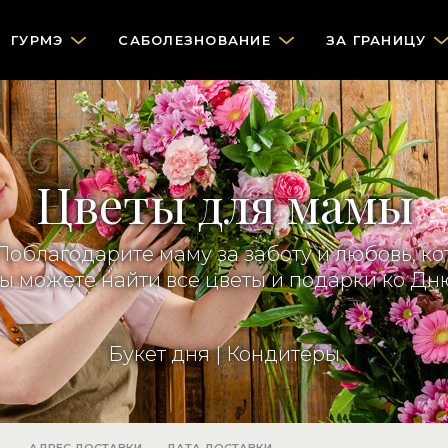
ГУРМЭ
САБОЛЕЗНОВАНИЕ
ЗА ГРАНИЦУ
Цветы для мамы
облагодарите маму за заботу и любовь, ко
ы можете найти все цветы и подарки ко Дню м
Букет дня
|
Кондитеры