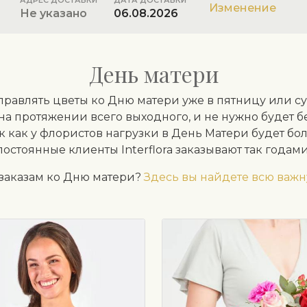
АДРЕС ДОСТАВКИ
ДАТА ДОСТАВКИ
Изменение
Не указано
06.08.2026
День матери
авлять цветы ко Дню матери уже в пятницу или суб
на протяжении всего выходного, и не нужно будет б
ак как у флористов нагрузки в День Матери будет бо
постоянные клиенты Interflora заказывают так годами
 заказам ко Дню матери?
Здесь вы найдете всю ва