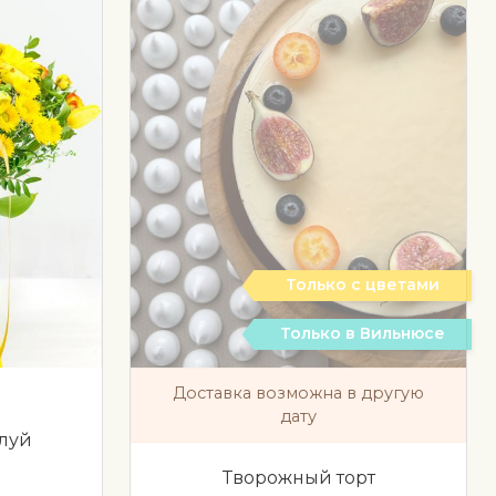
Только с цветами
Только в Вильнюсе
Доставка возможна в другую
дату
луй
Творожный торт