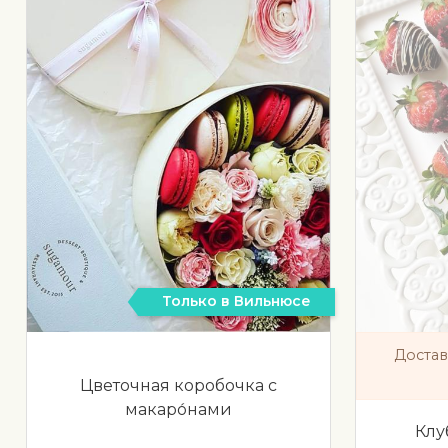
Только в Вильнюсе
Достав
Цветочная коробочка с
макaро́нами
Клу