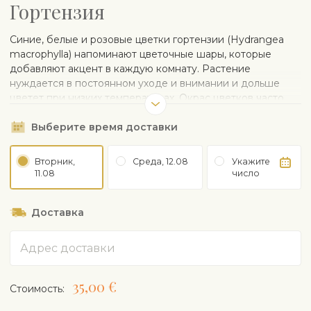
Гортензия
Синие, белые и розовые цветки гортензии (Hydrangea
macrophylla) напоминают цветочные шары, которые
добавляют акцент в каждую комнату. Растение
нуждается в постоянном уходе и внимании и дольше
цветет при низких температурах. Окрас цветков часто
зависит от кислотности почвы: кислая почва – голубой
Выберите время доставки
цвет, нейтральная почва – кремовый цвет, известковая
почва – розовый или фиолетовый цвет.
Поставляется в пластиковом горшке. Керамический
Вторник,
Среда, 12.08
Укажите
горшок можно заказать отдельно.
11.08
число
СОВЕТЫ ПО УХОДУ
Доставка
Любит свет, но летом берегите от яркого света
Избегайте сквозняков
Адрес
Требует более прохладной температуры для
цветения (ниже 20 °C)
Регулярно поливайте. Избегайте чрезмерного
35,00 €
Cтоимость:
полива или пересыхания
Удобряйте весной и летом удобрением для