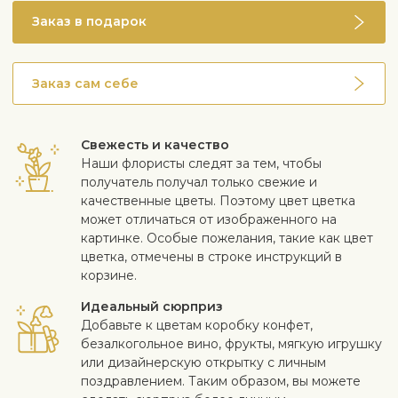
рододендронов 2 раза в месяц, голубые сорта
Заказ в подарок
удобряйте удобрением, содержащим алюминий
После цветения пересаживайте в кислую почву для
рододендронов или цитрусовых
Заказ сам себе
Можно выращивать на улице
Окраска цветков часто зависит от кислотности
почвы: кислая почва – голубой цвет, нейтральная
почва – кремовый цвет, известковая почва –
Свежесть и качество
розовый или фиолетовый цвет. Желтый, белый,
Наши флористы следят за тем, чтобы
бледно-зеленый и смешанный
получатель получал только свежие и
Имеет тенденцию быть сезонным растением, если
качественные цветы. Поэтому цвет цветка
выращивается в помещении. Если вы хотите
может отличаться от изображенного на
сохранить его дольше, обрежьте побеги
картинке. Особые пожелания, такие как цвет
наполовину после цветения, пересадите и держите
цветка, отмечены в строке инструкций в
в прохладе. Зимой растение должно отдыхать в
корзине.
сухом, темном и холодном помещении (-15°C - 5°C),
Идеальный сюрприз
например, в подвале
Добавьте к цветам коробку конфет,
Опасно ядовит при употреблении в пищу
безалкогольное вино, фрукты, мягкую игрушку
или дизайнерскую открытку с личным
поздравлением. Таким образом, вы можете