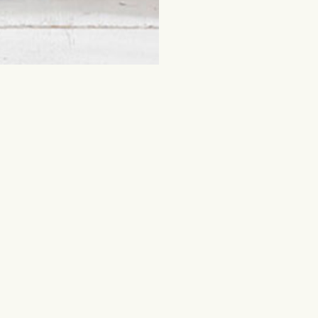
пулярные
Цветы и другие пода
дения
Срезанные цветы
Смешанные букеты
ребенка
Растения