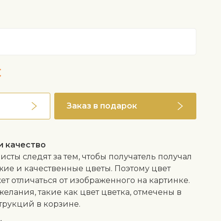
ые две недели, когда растение цветет, чтобы
таточное количество питательных веществ.
сти весной его можно пересадить в более
ю почву.
€
Заказ в подарок
и качество
сты следят за тем, чтобы получатель получал
жие и качественные цветы. Поэтому цвет
ет отличаться от изображенного на картинке.
елания, такие как цвет цветка, отмечены в
трукций в корзине.