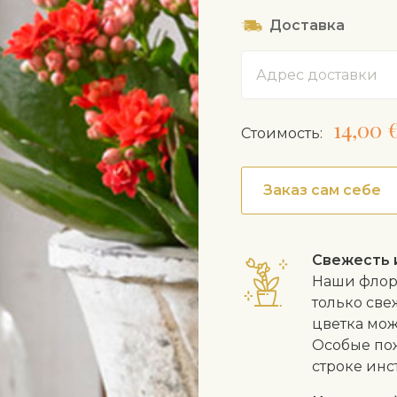
Удобряйте кажд
Доставка
обеспечить дос
При необходимо
Адрес
рыхлую торфяну
14,00 
Cтоимость:
Заказ сам себе
Свежесть 
Наши флори
только све
цветка мож
Особые пож
строке инс