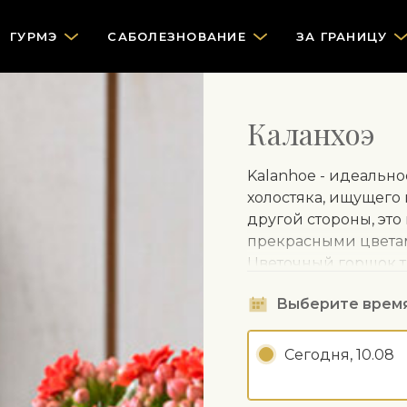
ГУРМЭ
САБОЛЕЗНОВАНИЕ
ЗА ГРАНИЦУ
Каланхоэ
Kalanhoe - идеальн
холостяка, ищущего к
другой стороны, это
прекрасными цветам
Цветочный горшок т
СОВЕТЫ ПО УХОДУ
Выберите врем
Поливайте регу
Сегодня, 10.08
как он сохраняе
Любит свет, скл
подоконник.