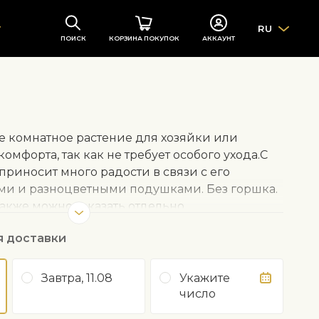
RU
ПОИСК
КОРЗИНА ПОКУПОК
АККАУНТ
ое комнатное растение для хозяйки или
омфорта, так как не требует особого ухода.С
 приносит много радости в связи с его
и и разноцветными подушками. Без горшка.
акже можно заказать отдельно.
я доставки
лярно, но избегайте чрезмерного полива, так
Завтра, 11.08
Укажите
т воду, даже когда почва полностью сухая.
число
онна вытягиваться в тени. Хорошо положить на