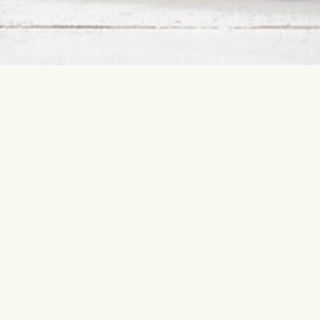
Свяжитесь с нами
Самые по
info@interflora.lt
День рож
+370 5210 1792
Юбилей
Рождение 
Ответим вам