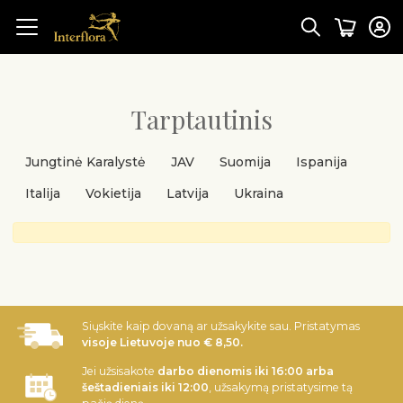
Tarptautinis
Jungtinė Karalystė
JAV
Suomija
Ispanija
Italija
Vokietija
Latvija
Ukraina
Siųskite kaip dovaną ar užsakykite sau. Pristatymas
visoje Lietuvoje nuo € 8,50.
Jei užsisakote
darbo dienomis iki 16:00 arba
šeštadieniais iki 12:00
, užsakymą pristatysime tą