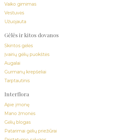
Vaiko gimimas
Vestuvės
Užuojauta
Gėlės ir kitos dovanos
Skintos gėlės
Įvairių gėlių puokštės
Augalai
Gurmanų krepšeliai
Tarptautinis
Interflora
Apie įmonę
Mano žmonės
Gėlių blogas
Patarimai gėlių priežiūrai
Pristatymo sąlygos