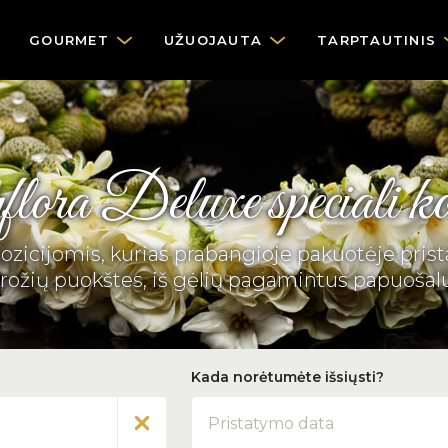
GOURMET
UŽUOJAUTA
TARPTAUTINIS
lora Deluxe speciali ko
icijomis, kurias prabangioje pakuotėje pristat
i rožių puokštes, iš gėlių pagamintus papuošalu
Kada norėtumėte išsiųsti?
Data