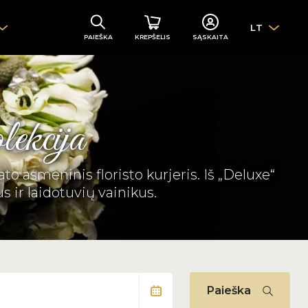
LT
PAIEŠKA
KREPŠELIS
SĄSKAITA
lekcija
o asmeninis floristo kurjeris. Iš „Deluxe“
s ir laidotuvių vainikus.
Paieška