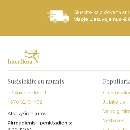
Siųskite kaip dovaną ar 
visoje Lietuvoje nuo € 
Susisiekite su mumis
Populiari
info@interflora.lt
Gimimo die
+370 5210 1792
Jubiliejus
Vaiko gimi
Atsakysime jums
Vestuvės
Pirmadienis - penktadienis:
9:00-17:00
Užuojauta