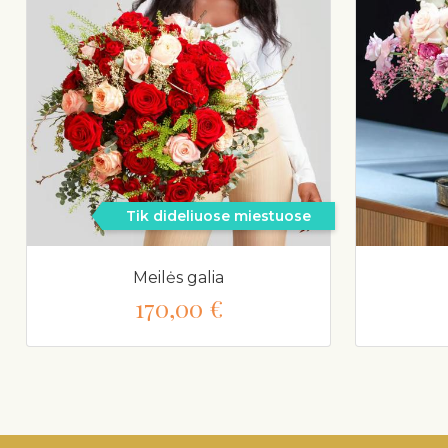
Tik dideliuose miestuose
Meilės galia
170,00 €