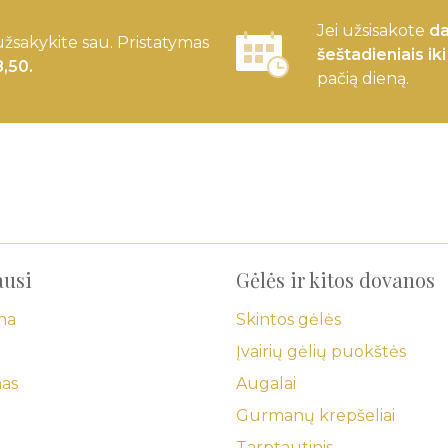
Jei užsisakote
da
užsakykite sau. Pristatymas
šeštadieniais iki
8,50.
pačią dieną.
ausi
Gėlės ir kitos dovanos
na
Skintos gėlės
Įvairių gėlių puokštės
mas
Augalai
Gurmanų krepšeliai
Tarptautinis