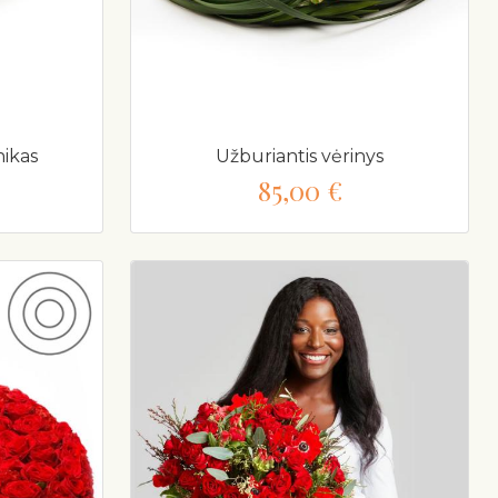
nikas
Užburiantis vėrinys
85,00 €