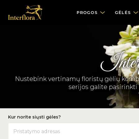
PROGOS
GĖLĖS
Interf
Nustebink vertinamų floristų gėlių kompoz
serijos galite pasirinkt
Kur norite siųsti gėles?
Adresas