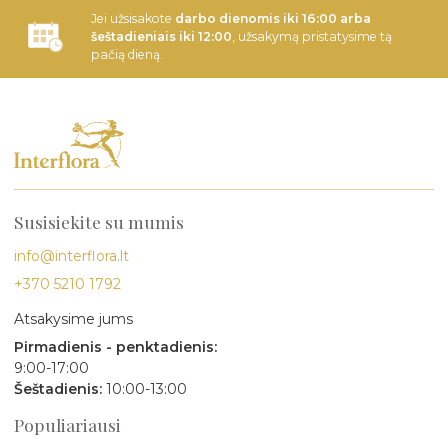
Jei užsisakote
darbo dienomis iki 16:00 arba
šeštadieniais iki 12:00
, užsakymą pristatysime tą
pačią dieną.
Susisiekite su mumis
info@interflora.lt
+370 5210 1792
Atsakysime jums
Pirmadienis - penktadienis:
9:00-17:00
Šeštadienis:
10:00-13:00
Populiariausi