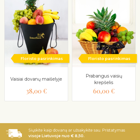
Floristo pasrinkimas
Floristo pasrinkimas
Prabangus vaisių
Vaisiai dovanų maišelyje
krepšelis
38,00 €
60,00 €
Siųskite kaip dovaną ar užsakykite sau. Pristatymas
visoje Lietuvoje nuo € 8,50.