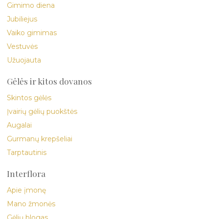
Gimimo diena
Jubiliejus
Vaiko gimimas
Vestuvės
Užuojauta
Gėlės ir kitos dovanos
Skintos gėlės
Įvairių gėlių puokštės
Augalai
Gurmanų krepšeliai
Tarptautinis
Interflora
Apie įmonę
Mano žmonės
Gėlių blogas