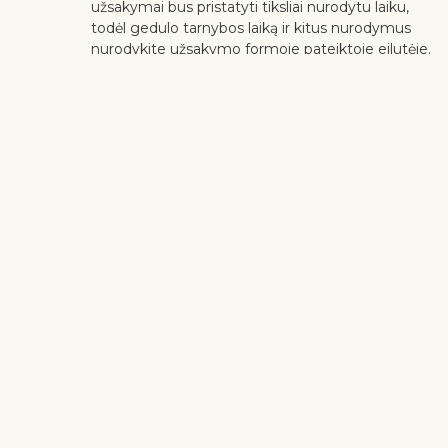
užsakymai bus pristatyti tiksliai nurodytu laiku,
todėl gedulo tarnybos laiką ir kitus nurodymus
nurodykite užsakymo formoje pateiktoje eilutėje.
Išsamesnę pristatymo informaciją rasite
čia
.
Klientų nuomonė mums yra svarbi. Jei norite iš puokštės išimti
gėlę ar augalą, parašykite apie tai pastabų eilutėje pirkimo
krepšelyje. Skundus dėl gėlių kokybės priimame trijų dienų
bėgyje nuo gėlių pristatymo datos.
Peržiūrėti panašius produktus
Užuojauta
Visos kompozicijos
Gedulo puokštės
Siuntimo informacija