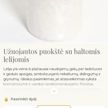
Užuojautos puokštė su baltomis
lelijomis
Lelija yra viena iš plačiausiai naudojamų gėlių per laidotuves
ir gedulo apeigas, simbolizuojanti nekaltumą, didingumą ir
grynumą. Idealus pasirinkimas, jei atsisveikinmas vyksta
krematoriume ir vainikai nerekomenduojami. Floristas
supakuoja puokštę į pakavimo popierių. Vaza paveikslėlyje
yra iliustracinė ir, jei norite, gali būti užsakoma atskirai.
Pasirinkti dydį