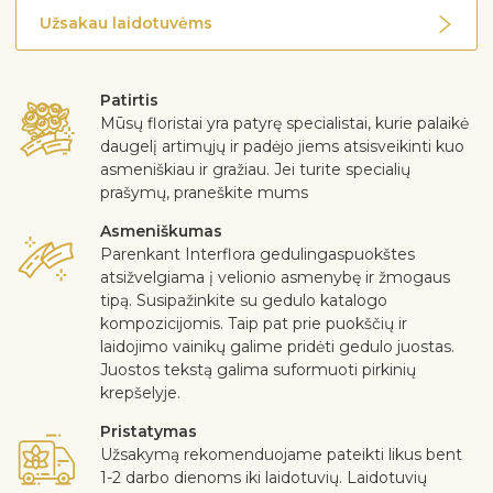
Užsakau laidotuvėms
Patirtis
Mūsų floristai yra patyrę specialistai, kurie palaikė
daugelį artimųjų ir padėjo jiems atsisveikinti kuo
asmeniškiau ir gražiau. Jei turite specialių
prašymų, praneškite mums
Asmeniškumas
Parenkant Interflora gedulingaspuokštes
atsižvelgiama į velionio asmenybę ir žmogaus
tipą. Susipažinkite su gedulo katalogo
kompozicijomis. Taip pat prie puokščių ir
laidojimo vainikų galime pridėti gedulo juostas.
Juostos tekstą galima suformuoti pirkinių
krepšelyje.
Pristatymas
Užsakymą rekomenduojame pateikti likus bent
1-2 darbo dienoms iki laidotuvių. Laidotuvių