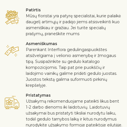
Patirtis
Mūsų floristai yra patyrę specialistai, kurie palaikė
daugelį artimųjų ir padėjo jiems atsisveikinti kuo
asmeniškiau ir gražiau. Jei turite specialių
prašymų, praneškite mums
Asmeniškumas
Parenkant Interflora gedulingaspuokštes
atsižvelgiama į velionio asmenybę ir žmogaus
tipą. Susipažinkite su gedulo katalogo
kompozicijomis. Taip pat prie puokščių ir
laidojimo vainikų galime pridėti gedulo juostas.
Juostos tekstą galima suformuoti pirkinių
krepšelyje.
Pristatymas
Užsakymą rekomenduojame pateikti likus bent
1-2 darbo dienoms iki laidotuvių. Laidotuvių
užsakymai bus pristatyti tiksliai nurodytu laiku,
todėl gedulo tarnybos laiką ir kitus nurodymus
nurodykite užsakymo formoje pateiktoje eilutėje.