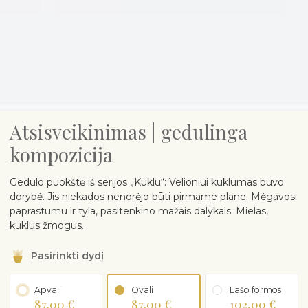
Atsisveikinimas | gedulinga
kompozicija
Gedulo puokštė iš serijos „Kuklu“: Velioniui kuklumas buvo
dorybė. Jis niekados nenorėjo būti pirmame plane. Mėgavosi
paprastumu ir tyla, pasitenkino mažais dalykais. Mielas,
kuklus žmogus.
Pasirinkti dydį
Apvali
Ovali
Lašo formos
87,00 €
87,00 €
102,00 €