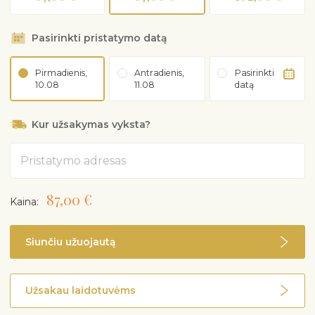
Pasirinkti pristatymo datą
Pirmadienis,
Antradienis,
Pasirinkti
10.08
11.08
datą
Kur užsakymas vyksta?
Adresas
87,00 €
Kaina:
Siunčiu užuojautą
Užsakau laidotuvėms