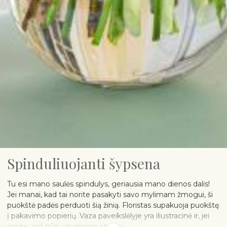
Spinduliuojanti šypsena
Tu esi mano saulės spindulys, geriausia mano dienos dalis!
Jei manai, kad tai norite pasakyti savo mylimam žmogui, ši
puokštė padės perduoti šią žinią. Floristas supakuoja puokštę
į pakavimo popierių. Vaza paveikslėlyje yra iliustracinė ir, jei
norite, gali būti užsakoma atskirai.