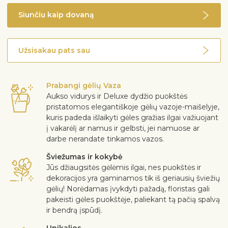
Siunčiu kaip dovaną
Užsisakau pats sau
Prabangi gėlių Vaza
Aukso vidurys ir Deluxe dydžio puokštės
pristatomos elegantiškoje gėlių vazoje-maišelyje,
kuris padeda išlaikyti gėles gražias ilgai važiuojant
į vakarėlį ar namus ir gelbsti, jei namuose ar
darbe nerandate tinkamos vazos.
Šviežumas ir kokybė
Jūs džiaugsitės gėlėmis ilgai, nes puokštės ir
dekoracijos yra gaminamos tik iš geriausių šviežių
gėlių! Norėdamas įvykdyti pažadą, floristas gali
pakeisti gėles puokštėje, paliekant tą pačią spalvą
ir bendrą įspūdį.