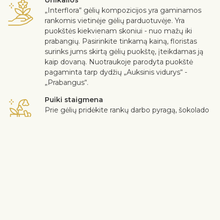
Unikalios
„Interflora“ gėlių kompozicijos yra gaminamos
rankomis vietinėje gėlių parduotuvėje. Yra
puokštės kiekvienam skoniui - nuo mažų iki
prabangių. Pasirinkite tinkamą kainą, floristas
surinks jums skirtą gėlių puokštę, įteikdamas ją
kaip dovaną. Nuotraukoje parodyta puokštė
pagaminta tarp dydžių „Auksinis vidurys“ -
„Prabangus“.
Puiki staigmena
Prie gėlių pridėkite rankų darbo pyragą, šokolado
dėžutę, nealkoholinį vyną, minkštą žaislą ar
sveikinimo atviruką su asmenine žinute.
Saugus pristatymas
Kurjeris dovanoja gėles ir dovanas gavėjui be
kontakto. Daugiau informacijos rasite
čia
.
Klientų nuomonė mums yra svarbi. Jei norite iš puokštės išimti
gėlę ar augalą, parašykite apie tai pastabų eilutėje pirkimo
krepšelyje. Skundus dėl gėlių kokybės priimame trijų dienų
bėgyje nuo gėlių pristatymo datos.