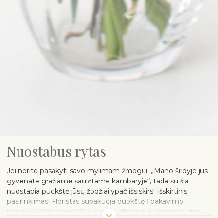
Nuostabus rytas
Jei norite pasakyti savo mylimam žmogui: „Mano širdyje jūs
gyvenate gražiame saulėtame kambaryje“, tada su šia
nuostabia puokštė jūsų žodžiai ypač išsiskirs! Išskirtinis
pasirinkimas! Floristas supakuoja puokštę į pakavimo
popierių. Vaza paveikslėlyje yra iliustracinė ir, jei norite, gali