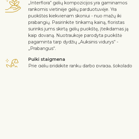
„Interflora“ gėlių kompozicijos yra gaminamos
rankomis vietinėje gėlių parduotuvėje. Yra
puokštės kiekvienam skoniui - nuo mažų iki
prabangių. Pasirinkite tinkamą kainą, floristas
surinks jums skirtą gėlių puokštę, įteikdamas ją
kaip dovaną. Nuotraukoje parodyta puokštė
pagaminta tarp dydžių „Auksinis vidurys“ -
„Prabangus“.
Puiki staigmena
Prie gėlių pridėkite rankų darbo pyragą, šokolado
dėžutę, nealkoholinį vyną, minkštą žaislą ar
sveikinimo atviruką su asmenine žinute.
Saugus pristatymas
Kurjeris dovanoja gėles ir dovanas gavėjui be
kontakto. Daugiau informacijos rasite
čia
.
Klientų nuomonė mums yra svarbi. Jei norite iš puokštės išimti
gėlę ar augalą, parašykite apie tai pastabų eilutėje pirkimo
krepšelyje. Skundus dėl gėlių kokybės priimame trijų dienų
bėgyje nuo gėlių pristatymo datos.