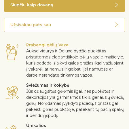
Siunčiu kaip dovaną
Užsisakau pats sau
Prabangi gėlių Vaza
Aukso vidurys ir Deluxe dydžio puokštės
pristatomos elegantiškoje gėlių vazoje-maišelyje,
kuris padeda išlaikyti gėles gražias ilgai važiuojant
į vakarėlį ar namus ir gelbsti, jei namuose ar
darbe nerandate tinkamos vazos.
Šviežumas ir kokybė
Jūs džiaugsitės gėlėmis ilgai, nes puokštės ir
dekoracijos yra gaminamos tik iš geriausių šviežių
gėlių! Norėdamas įvykdyti pažadą, floristas gali
pakeisti gėles puokštėje, paliekant tą pačią spalvą
ir bendrą įspūdį.
Unikalios