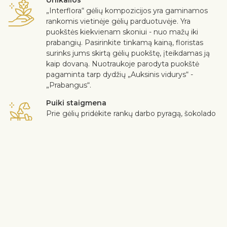
Unikalios
„Interflora“ gėlių kompozicijos yra gaminamos
rankomis vietinėje gėlių parduotuvėje. Yra
puokštės kiekvienam skoniui - nuo mažų iki
prabangių. Pasirinkite tinkamą kainą, floristas
surinks jums skirtą gėlių puokštę, įteikdamas ją
kaip dovaną. Nuotraukoje parodyta puokštė
pagaminta tarp dydžių „Auksinis vidurys“ -
„Prabangus“.
Puiki staigmena
Prie gėlių pridėkite rankų darbo pyragą, šokolado
dėžutę, nealkoholinį vyną, minkštą žaislą ar
sveikinimo atviruką su asmenine žinute.
Saugus pristatymas
Kurjeris dovanoja gėles ir dovanas gavėjui be
kontakto. Daugiau informacijos rasite
čia
.
Klientų nuomonė mums yra svarbi. Jei norite iš puokštės išimti
gėlę ar augalą, parašykite apie tai pastabų eilutėje pirkimo
krepšelyje. Skundus dėl gėlių kokybės priimame trijų dienų
bėgyje nuo gėlių pristatymo datos.