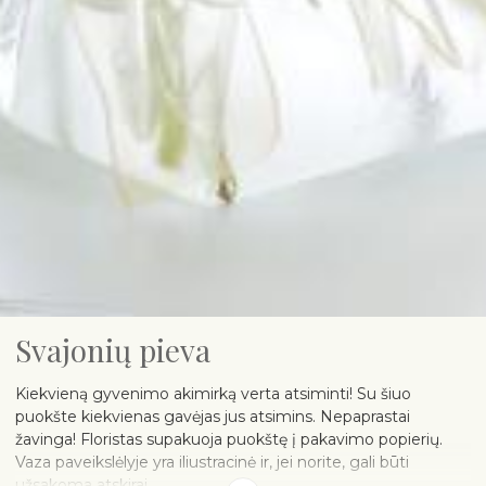
Svajonių pieva
Kiekvieną gyvenimo akimirką verta atsiminti! Su šiuo
puokšte kiekvienas gavėjas jus atsimins. Nepaprastai
žavinga! Floristas supakuoja puokštę į pakavimo popierių.
Vaza paveikslėlyje yra iliustracinė ir, jei norite, gali būti
užsakoma atskirai.