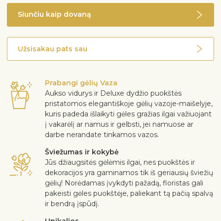
Siunčiu kaip dovaną
Užsisakau pats sau
Prabangi gėlių Vaza
Aukso vidurys ir Deluxe dydžio puokštės
pristatomos elegantiškoje gėlių vazoje-maišelyje,
kuris padeda išlaikyti gėles gražias ilgai važiuojant
į vakarėlį ar namus ir gelbsti, jei namuose ar
darbe nerandate tinkamos vazos.
Šviežumas ir kokybė
Jūs džiaugsitės gėlėmis ilgai, nes puokštės ir
dekoracijos yra gaminamos tik iš geriausių šviežių
gėlių! Norėdamas įvykdyti pažadą, floristas gali
pakeisti gėles puokštėje, paliekant tą pačią spalvą
ir bendrą įspūdį.