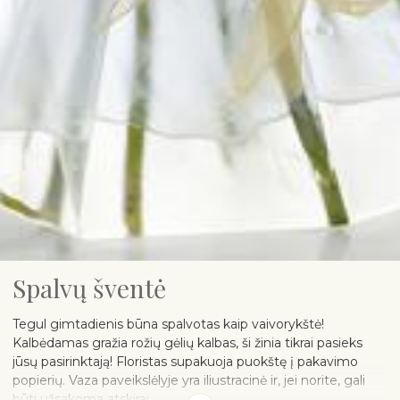
Spalvų šventė
Tegul gimtadienis būna spalvotas kaip vaivorykštė!
Kalbėdamas gražia rožių gėlių kalbas, ši žinia tikrai pasieks
jūsų pasirinktają! Floristas supakuoja puokštę į pakavimo
popierių. Vaza paveikslėlyje yra iliustracinė ir, jei norite, gali
būti užsakoma atskirai.