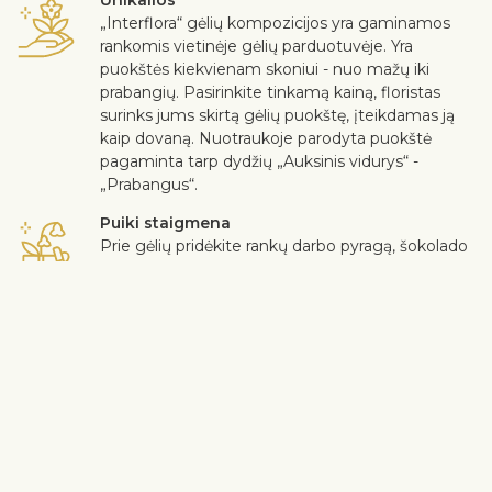
Unikalios
„Interflora“ gėlių kompozicijos yra gaminamos
rankomis vietinėje gėlių parduotuvėje. Yra
puokštės kiekvienam skoniui - nuo mažų iki
prabangių. Pasirinkite tinkamą kainą, floristas
surinks jums skirtą gėlių puokštę, įteikdamas ją
kaip dovaną. Nuotraukoje parodyta puokštė
pagaminta tarp dydžių „Auksinis vidurys“ -
„Prabangus“.
Puiki staigmena
Prie gėlių pridėkite rankų darbo pyragą, šokolado
dėžutę, nealkoholinį vyną, minkštą žaislą ar
sveikinimo atviruką su asmenine žinute.
Saugus pristatymas
Kurjeris dovanoja gėles ir dovanas gavėjui be
kontakto. Daugiau informacijos rasite
čia
.
Klientų nuomonė mums yra svarbi. Jei norite iš puokštės išimti
gėlę ar augalą, parašykite apie tai pastabų eilutėje pirkimo
krepšelyje. Skundus dėl gėlių kokybės priimame trijų dienų
bėgyje nuo gėlių pristatymo datos.