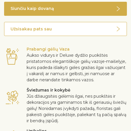
Siunčiu kaip dovaną
Užsisakau pats sau
Prabangi gėlių Vaza
Aukso vidurys ir Deluxe dydžio puokštės
pristatomos elegantiškoje gėlių vazoje-maišelyje,
kuris padeda išlaikyti gėles gražias ilgai važiuojant
į vakarėlį ar namus ir gelbsti, jei namuose ar
darbe nerandate tinkamos vazos.
Šviežumas ir kokybė
Jūs džiaugsitės gėlėmis ilgai, nes puokštės ir
dekoracijos yra gaminamos tik iš geriausių šviežių
gėlių! Norėdamas įvykdyti pažadą, floristas gali
pakeisti gėles puokštėje, paliekant tą pačią spalvą
ir bendrą įspūdį.