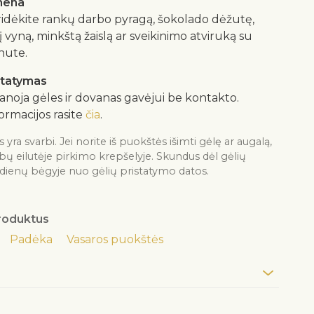
gmena
pridėkite rankų darbo pyragą, šokolado dėžutę,
 vyną, minkštą žaislą ar sveikinimo atviruką su
nute.
statymas
anoja gėles ir dovanas gavėjui be kontakto.
ormacijos rasite
čia
.
 svarbi. Jei norite iš puokštės išimti gėlę ar augalą,
abų eilutėje pirkimo krepšelyje. Skundus dėl gėlių
dienų bėgyje nuo gėlių pristatymo datos.
produktus
Padėka
Vasaros puokštės