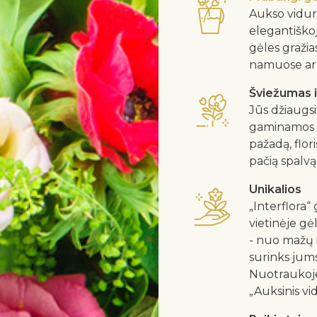
Aukso vidur
elegantiškoj
gėles gražias
namuose ar 
Šviežumas 
Jūs džiaugsi
gaminamos ti
pažadą, flor
pačią spalvą
Unikalios
„Interflora
vietinėje g
- nuo mažų i
surinks jums
Nuotraukoj
„Auksinis vi