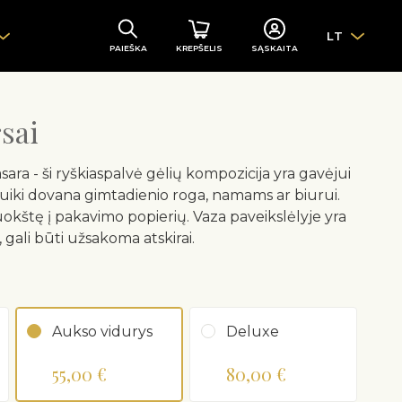
LT
PAIEŠKA
KREPŠELIS
SĄSKAITA
sai
ara - ši ryškiaspalvė gėlių kompozicija yra gavėjui
Puiki dovana gimtadienio roga, namams ar biurui.
okštę į pakavimo popierių. Vaza paveikslėlyje yra
te, gali būti užsakoma atskirai.
Aukso vidurys
Deluxe
55,00 €
80,00 €