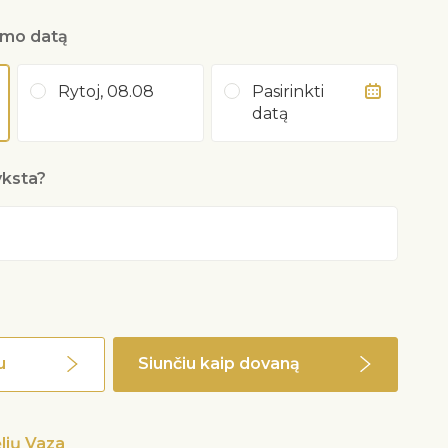
tymo datą
Rytoj, 08.08
Pasirinkti
datą
yksta?
u
Siunčiu kaip dovaną
lių Vaza