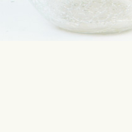
Susisiekite su mumis
Populiari
info@interflora.lt
Gimimo die
+370 5210 1792
Jubiliejus