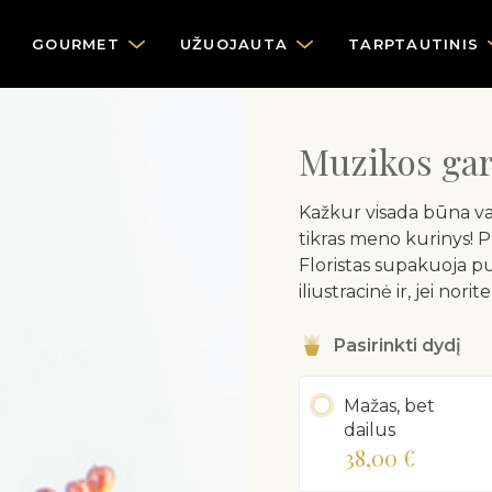
GOURMET
UŽUOJAUTA
TARPTAUTINIS
Muzikos gar
Kažkur visada būna vas
tikras meno kurinys! 
Floristas supakuoja pu
iliustracinė ir, jei nori
Pasirinkti dydį
Mažas, bet
dailus
38,00 €