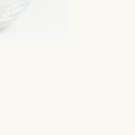
ausi
Gėlės ir kitos dovanos
na
Skintos gėlės
Įvairių gėlių puokštės