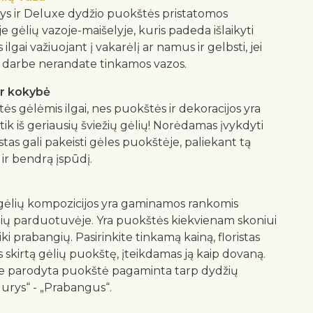
ys ir Deluxe dydžio puokštės pristatomos
e gėlių vazoje-maišelyje, kuris padeda išlaikyti
 ilgai važiuojant į vakarėlį ar namus ir gelbsti, jei
darbe nerandate tinkamos vazos.
ir kokybė
tės gėlėmis ilgai, nes puokštės ir dekoracijos yra
k iš geriausių šviežių gėlių! Norėdamas įvykdyti
istas gali pakeisti gėles puokštėje, paliekant tą
 ir bendrą įspūdį.
“ gėlių kompozicijos yra gaminamos rankomis
ėlių parduotuvėje. Yra puokštės kiekvienam skoniui
ki prabangių. Pasirinkite tinkamą kainą, floristas
 skirtą gėlių puokštę, įteikdamas ją kaip dovaną.
e parodyta puokštė pagaminta tarp dydžių
durys“ - „Prabangus“.