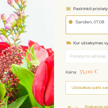
Pasirinkti prista
Šiandien, 07.08
Kur užsakymas v
Adresas
55,00 €
Kaina:
Užsisakau pats sa
Prabangi gė