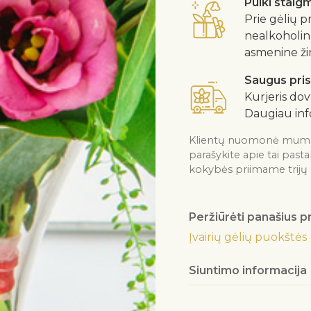
Puiki stai
Prie gėlių 
nealkoholinį
asmenine ži
Saugus pri
Kurjeris dov
Daugiau inf
Klientų nuomonė mums yra
parašykite apie tai past
kokybės priimame trijų 
Peržiūrėti panašius 
Įvairių gėlių puokštės
Siuntimo informacija